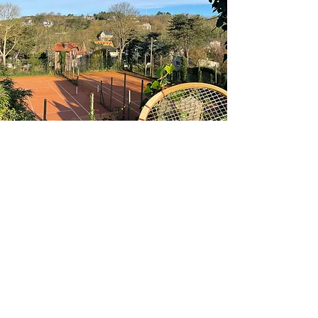
Ten'Up
Le club du
Tennis de Puys
est affilié à
la
Fédération Française de Tennis.
Il
vous suffit simplement de créer un
compte Ten'Up, si ce n'est pas déjà
fait, puis de cliquer sur le bouton ci-
dessous pour réserver.